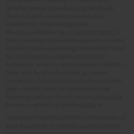
demonstrieren eine zuverlässig gleichbleibende
Qualität ohne die sonst holztypischen Risse,
Astausbrüche, Absplitterungen oder
Witterungsanfälligkeit – auch noch nach Jahren. So
lässt sich natürlich umso beschwingter der Sommer
auf einer Terrasse das Leben genießen. Klarer Vorteil
der WPC-Dielen: Feuchtigkeitsresistent und
rutschsicher sowie riss- & splitterfrei bieten die WPC-
Dielen auch für alle sicheren Halt auf nassem
Untergrund. „Frostbeständig und widerstandsfähig
gegen Insekten, Salzluft und Seewasser ist das
Material geradezu ein Muss für jede anspruchsvolle
Terrasse, empfiehlt man gern bei ELG Holz.
„Gegenüber Vollholz haben WPC-Terrassendielen vor
allem in Sachen Form- und Maßhaltigkeit die Nase
vorn. Die Dielen dehnen sich erfahrungsgemäß nur