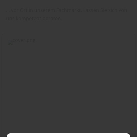
... vor Ort in unserem Fachmarkt. Lassen Sie sich von
uns kompetent beraten.