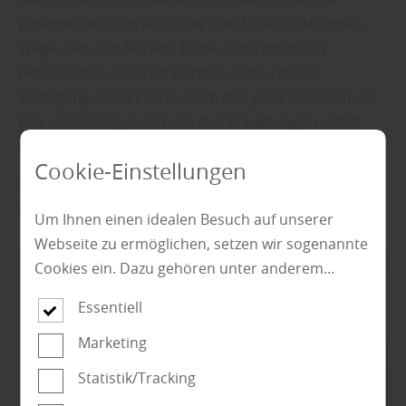
gesamte Leistung aus einer Hand. Das spart Ihnen
Wege, Zeit und Nerven. Dabei steht Ihnen ein
persönlicher Ansprechpartner jeder Zeit zur
Verfügung. Dieser wird durch das gesamte Team der
ELG unterstütz, damit alle Ihre Erwartungen erfüllt
werden.
Cookie-Einstellungen
Pflegehinweise und Informationen zu technischen
Details sind für uns hierbei selbstverständlich.
Um Ihnen einen idealen Besuch auf unserer
Webseite zu ermöglichen, setzen wir sogenannte
Cookies ein. Dazu gehören unter anderem
Cookies, die für die Steuerung und den
Essentiell
reibungslosen Betrieb unserer kommerziellen
Unternehmensseite notwendig sind. Zusätzlich
Marketing
verwenden wir Cookies zur anonymen Erhebung
Statistik/Tracking
von Statistiken sowie solche, die zur Ausspielung