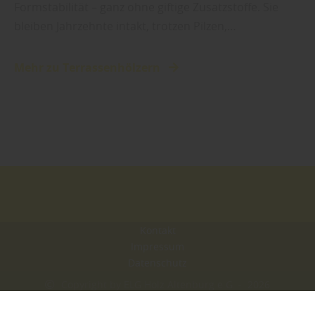
Formstabilität – ganz ohne giftige Zusatzstoffe. Sie
bleiben Jahrzehnte intakt, trotzen Pilzen,…
Mehr zu Terrassenhölzern
Kontakt
Impressum
Datenschutz
Copyright by ELG Holz Altenburg e.G. - 2026
In Kooperation mit dem