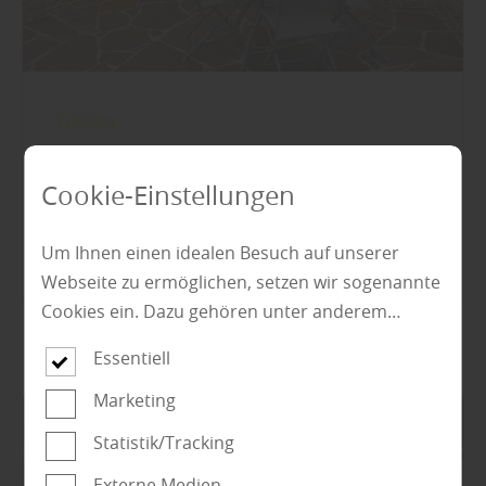
Garten
Windschutz für die Terrasse – geschützt
sitzen, länger genießen
Cookie-Einstellungen
Um Ihnen einen idealen Besuch auf unserer
mehr zu Windschutz
Webseite zu ermöglichen, setzen wir sogenannte
Cookies ein. Dazu gehören unter anderem
Cookies, die für die Steuerung und den
Essentiell
reibungslosen Betrieb unserer kommerziellen
Unternehmensseite notwendig sind. Zusätzlich
Marketing
verwenden wir Cookies zur anonymen Erhebung
Statistik/Tracking
von Statistiken sowie solche, die zur Ausspielung
Externe Medien