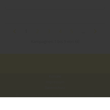
1
2
3
4
5
...
Kampagnen 1 bis 9 von 60
Kontakt
Impressum
Datenschutz
Copyright by ELG Holz Altenburg e.G. - 2026
In Kooperation mit dem