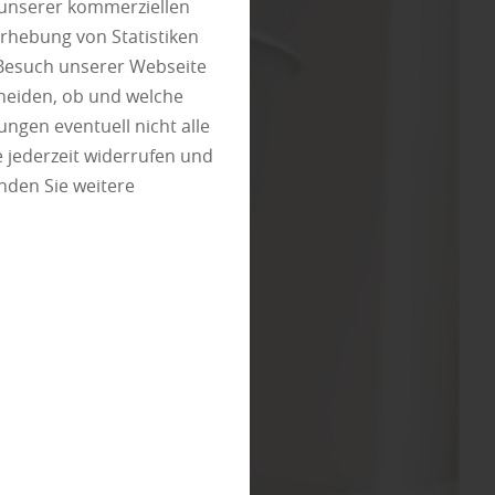
 unserer kommerziellen
rhebung von Statistiken
 Besuch unserer Webseite
heiden, ob und welche
ungen eventuell nicht alle
 jederzeit widerrufen und
nden Sie weitere