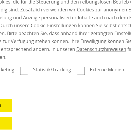
ies, die für die Steuerung und den reibungslosen Betrieb
g sind. Zusätzlich verwenden wir Cookies zur anonymen E
pielung und Anzeige personalisierter Inhalte auch nach dem
Durch unsere Cookie-Einstellungen können Sie selbst entsc
Boden
n. Bitte beachten Sie, dass anhand Ihrer getätigten Einstell
 zur Verfügung stehen können. Ihre Einwilligung können Sie
Parkett-Vergleich: Geölt
n entsprechend ändern. In unseren
Datenschutzhinweisen
fi
oder lackiert – Welcher
en.
Bodenbelag ist besser?
keting
Statistik/Tracking
Externe Medien
n
n