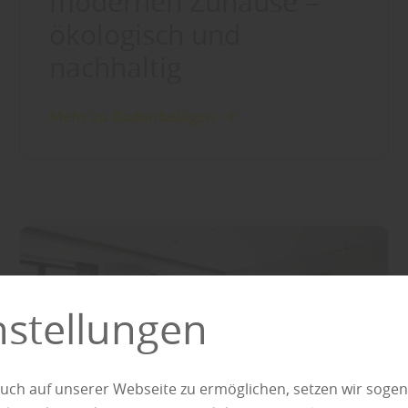
modernen Zuhause –
ökologisch und
nachhaltig
Mehr zu Bodenbelägen
nstellungen
uch auf unserer Webseite zu ermöglichen, setzen wir sogen