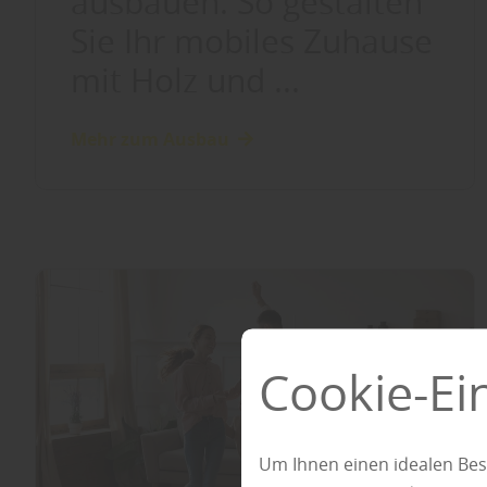
ausbauen: So gestalten
Sie Ihr mobiles Zuhause
mit Holz und ...
Mehr zum Ausbau
Cookie-Ei
Um Ihnen einen idealen Bes