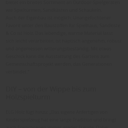
bietet ein breites Sortiment an Outdoor-Spielgeräten
wie Spieltürmen, Sandkästen und Schaukeln.
Auch der Eigenbau ist möglich. Unangefochtener
Favorit unter den Baustoffen für Spielhaus, Sandkiste
& Co ist Holz. Das lebendige, warme Material lässt
sich leicht verarbeiten, ist haptisch angenehm, robust
und angemessen witterungsbeständig. Mit etwas
Geschick kann die Ausstattung des Gartens zum
Gemeinschaftsprojekt werden, das Generationen
verbindet.“
DIY – von der Wippe bis zum
Holzspielturm
ELG Holz fügt hinzu: „Das eigene Anfertigen von
Kinderspielzeug hat eine lange Tradition und bringt
auch Erwachsenen immer wieder Freude. Dabei