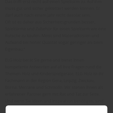
Das trifft erst recht auf einen Spielturm zu. Auf ihm
muss gut und sicher geklettert werden können. Er
darf auch nach einem Jahr nicht desolat sein.
Oft ist es daher aus Sicherheitsgründen besser,
Spieltürme und Zubehör für einen Spielturm wie eine
Rutsche zu kaufen. Meist sind Materialkosten und
Aufwand bei hoher Qualität sogar geringer als beim
Eigenbau.“
ELG Holz berät Sie gerne und bietet Ihnen
kompetente Antworten auf all Ihre Fragen rund die
Themen Holz und Kinderspielgeräte. ELG Holz ist Ihr
Fachmann in der Region Gera, Leipzig, Zwickau,
Borna, Merrane und Schmölln. Wir stehen Ihnen als
erfahrener Partner gern mit Rat und Tat zur Seite.
Und wenn Sie Ideen und Inspiration benötigen, sind
Sie bei uns auch an der richtigen Stelle.