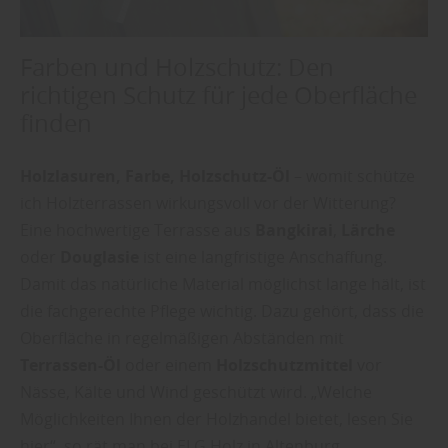
Farben und Holzschutz: Den
richtigen Schutz für jede Oberfläche
finden
Holzlasuren, Farbe, Holzschutz-Öl
– womit schütze
ich Holzterrassen wirkungsvoll vor der Witterung?
Eine hochwertige Terrasse aus
Bangkirai
,
Lärche
oder
Douglasie
ist eine langfristige Anschaffung.
Damit das natürliche Material möglichst lange hält, ist
die fachgerechte Pflege wichtig. Dazu gehört, dass die
Oberfläche in regelmäßigen Abständen mit
Terrassen-Öl
oder einem
Holzschutzmittel
vor
Nässe, Kälte und Wind geschützt wird. „Welche
Möglichkeiten Ihnen der Holzhandel bietet, lesen Sie
hier“, so rät man bei ELG Holz in Altenburg.