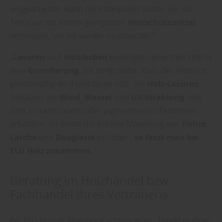
eingearbeitet. Nach dem Abspülen sollten Sie die
Terrasse mit einem geeigneten
Holzschutzmittel
versiegeln, um sie wieder zu schützen.“
„
Lasuren
und
Holzfarben
benötigen im ersten Schritt
eine
Grundierung
. Sie sorgt dafür, dass der Anstrich
gleichmäßig wird und lange hält. Die
Holz-Lasuren
schützen vor
Wind
,
Wasser
und
UV-Strahlung
und
sind in transparent oder pigmentierten Farbtönen
erhältlich. So bleibt die schöne Maserung von
Fichte
,
Lärche
und
Douglasie
sichtbar“,
so fasst man bei
ELG Holz zusammen
.
Beratung im Holzhandel bzw.
Fachhandel Ihres Vertrauens
Bei ELG Holz in Altenburg erfährt man: „Direkt in Ihrer