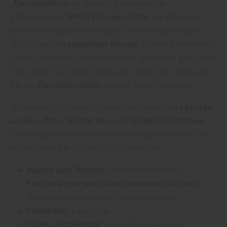
„
Terrassenholz
ist beliebt, genau wie die
pflegeleichten
WPC-Terrassendecks
. Sie erfordern
jedoch eine passende Pflege: Terrassendecks aus
Holz brauchen
speziellen Schutz
. Diesen bekommen
Sie im Fachmarkt. Die Auswahl ist allerdings groß, und
nicht jeder Lack oder jede Lasur, nicht jede Farbe ist
für die
Terrassendielen
aus der Natur geeignet.“
„Grundsätzlich unterscheidet man zwischen
Lasuren
,
Lacken
,
Ölen
,
Holzfarben
und
Dispersionsfarben
,
die in folgenden Bereichen zum Einsatz kommen“, so
erfährt man bei ELG Holz aus Altenburg:
Wände und Decken:
Dispersionsfarben
Feuchträume und stark belastete Flächen:
Dispersionsfarben mit Schimmelstopp
Fußböden:
Lacke, Öle
Türen und Fenster:
Lacke, Öle, Lasuren,