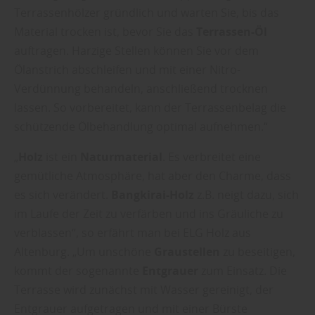
Terrassenhölzer gründlich und warten Sie, bis das
Material trocken ist, bevor Sie das
Terrassen-Öl
auftragen. Harzige Stellen können Sie vor dem
Ölanstrich abschleifen und mit einer Nitro-
Verdünnung behandeln, anschließend trocknen
lassen. So vorbereitet, kann der Terrassenbelag die
schützende Ölbehandlung optimal aufnehmen.“
„
Holz
ist ein
Naturmaterial
. Es verbreitet eine
gemütliche Atmosphäre, hat aber den Charme, dass
es sich verändert.
Bangkirai-Holz
z.B. neigt dazu, sich
im Laufe der Zeit zu verfärben und ins Gräuliche zu
verblassen“, so erfährt man bei ELG Holz aus
Altenburg. „Um unschöne
Graustellen
zu beseitigen,
kommt der sogenannte
Entgrauer
zum Einsatz. Die
Terrasse wird zunächst mit Wasser gereinigt, der
Entgrauer aufgetragen und mit einer Bürste