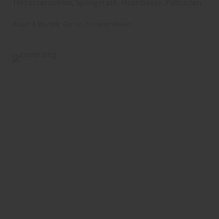
Terrassendielen, Spielgeräte, Hochbeete, Palisaden
Braun & Würfele
Garten
Terrassendielen