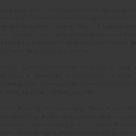
s Altenburg: „Wenn Sie sich teure Laminatbodenreiniger sp
nnen Sie Ihre Laminatböden mit den folgenden einfachen 
erwenden Sie zuallererst sauberes Wasser als Laminatreinige
 nur, wenn das Laminat nicht zu stark verschmutzt ist. Neut
iniger für Laminatböden, da sie keine Zusätze enthalten, die
irgendeiner Weise beschädigen könnten.“
t hinzu: „Statt Neutralseife können Sie auch sanfte Pflegep
shampoo oder Weichspüler verwenden. Auf keinen Fall dür
Reinigungsmittel zur Reinigung der Laminatböden benutzt 
n Reinigungspulver und Reinigungsmilch.“
 Sitz in Altenburg, nahe Gera, Leipzig, Zwickau, Borna, Mer
Verwenden Sie bei der Reinigung von Laminatböden ausschl
Produkte und keine Reinigungsmilch, da diese die Dekorsch
 kann. Bei der Reinigung von Laminatböden gilt das Motto: