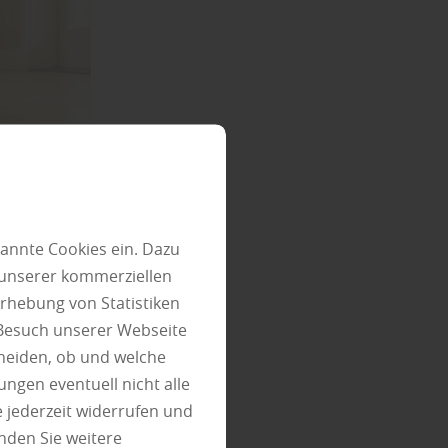
annte Cookies ein. Dazu
 unserer kommerziellen
rhebung von Statistiken
 Besuch unserer Webseite
heiden, ob und welche
ungen eventuell nicht alle
e Schlieren
 jederzeit widerrufen und
oll
nden Sie weitere