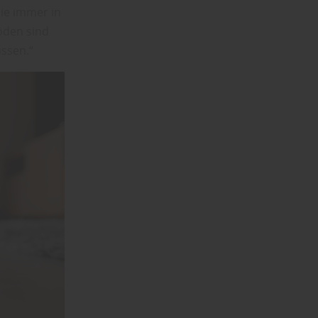
ie immer in
öden sind
üssen.“