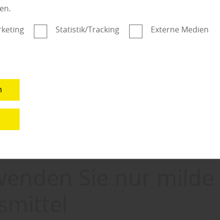
den, was die Streifen verursacht hat. Folgende Gründe kön
en.
keting
Statistik/Tracking
Externe Medien
schmittel
iniert mit Feuchtigkeit
chtigkeit
iter: „Um Schlieren zu vermeiden, sollten Laminatböden vor
n
it einem feuchten Tuch abgerieben werden. Anschließend e
uch leicht mit Laminatreiniger angereichertem Wasser bef
n
p legen. Wischen Sie nun den Bodenbelag mit einem feuch
d mit einem trockenen Tuch nachwischen.“
wenden Sie nur milde
smittel