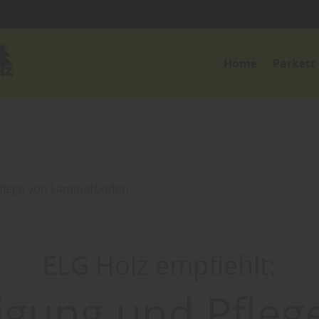
Home
Parkett
flege von Laminatböden
ELG Holz empfiehlt:
igung und Pfleg