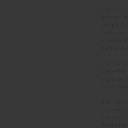
ELG Holz au
möchten, kö
reinigen. V
funktioniert
sind gute Re
Laminat in 
ELG Holz füg
(Baby-)Haar
aggressive 
Dazu gehöre
ELG Holz mit
Schmölln: „
wachsfreie 
beschädigen