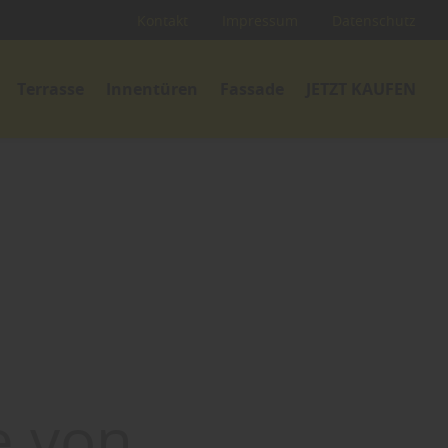
Kontakt
Impressum
Datenschutz
Terrasse
Innentüren
Fassade
JETZT KAUFEN
e von