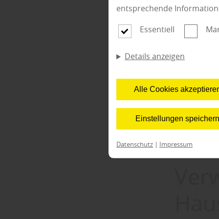
herauszufin
entsprechende Information
vorliegen:
Essentiell
Mar
- Zu viel Wa
- Staub komb
Details anzeigen
- Zu viel Feu
ELG Holz we
Alle Cookies akzeptiere
Reinigung m
Mikrofasert
Einstellungen speicher
auf den Mop
Anschließen
Datenschutz
|
Impressum
Ver
Hau