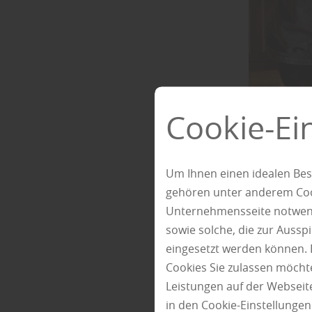
Cookie-Ei
Um Ihnen einen idealen Bes
gehören unter anderem Cook
Unternehmensseite notwendi
Schl
sowie solche, die zur Auss
eingesetzt werden können. 
Cookies Sie zulassen möchte
ELG Holz aus
Leistungen auf der Webseite
nach der Rei
in den Cookie-Einstellunge