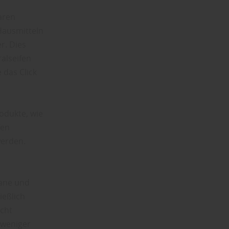
aren
Hausmitteln
r. Dies
ralseifen
 das Click
rodukte, wie
fen
werden.
rane und
ießlich
icht
 weniger