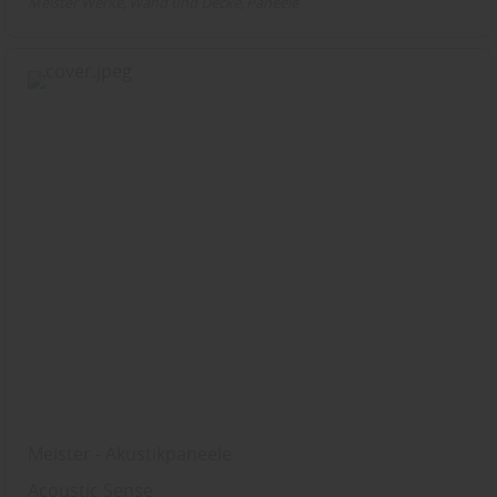
Meister Werke
Wand und Decke
Paneele
Meister - Akustikpaneele
Acoustic Sense