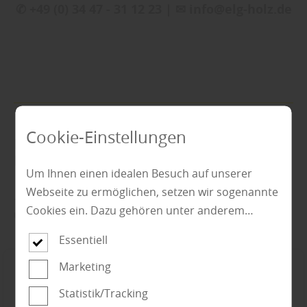
✆ +49 (0) 34 47 - 31 12 23 | ✉ info@elg-holz.de
Cookie-Einstellungen
Finden Sie passende Produkte unserer
Marken!
Um Ihnen einen idealen Besuch auf unserer
Webseite zu ermöglichen, setzen wir sogenannte
... vor Ort in unserem Fachmarkt. Lassen Sie sich von
Cookies ein. Dazu gehören unter anderem
uns kompetent beraten.
Cookies, die für die Steuerung und den
Essentiell
reibungslosen Betrieb unserer kommerziellen
Unternehmensseite notwendig sind. Zusätzlich
Marketing
verwenden wir Cookies zur anonymen Erhebung
Statistik/Tracking
von Statistiken sowie solche, die zur Ausspielung