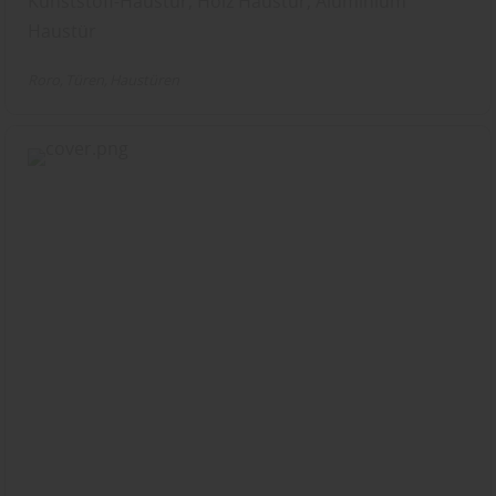
Kunststoff-Haustür, Holz Haustür, Aluminium
Haustür
Roro
Türen
Haustüren