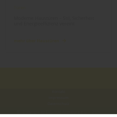
Türen
Moderne Haustüren – Stil, Sicherheit
und Energieeffizienz vereint
mehr über Haustüren
Kontakt
Impressum
Datenschutz
Copyright by ELG Holz Altenburg e.G. - 2026